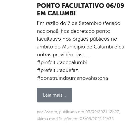
PONTO FACULTATIVO 06/09
EM CALUMBI
Em razão do 7 de Setembro (feriado
nacional), fica decretado ponto
facultativo nos órgãos públicos no
âmbito do Município de Calumbi e dá
outras providências. . .
#prefeituradecalumbi
#prefeituraquefaz
#construindoumanovahistória
Leia mais...
por Ascom, publicado em 03/09/2021 12h27,
última modificação em 03/09/2021 12h35