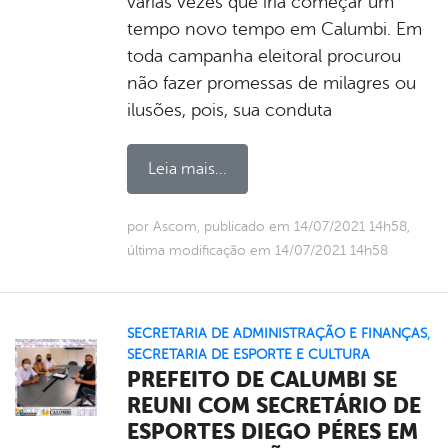
várias vezes que iria começar um
tempo novo tempo em Calumbi. Em
toda campanha eleitoral procurou
não fazer promessas de milagres ou
ilusões, pois, sua conduta
Leia mais...
por Ascom, publicado em 14/07/2021 14h58,
última modificação em 14/07/2021 14h58
SECRETARIA DE ADMINISTRAÇÃO E FINANÇAS
,
SECRETARIA DE ESPORTE E CULTURA
PREFEITO DE CALUMBI SE
REUNI COM SECRETÁRIO DE
ESPORTES DIEGO PÉRES EM