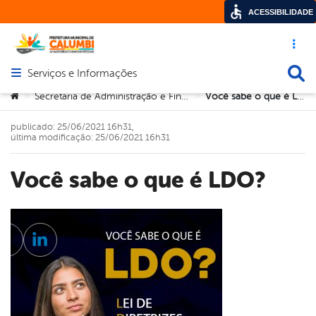
ACESSIBILIDADE
Acesso ráp
Busca
Serviços e Informações
Abrir menu principal de navegação
Você está aqui:
Secretaria de Administração e Finanças
Você sabe o que é LDO?
>
>
publicado: 25/06/2021 16h31,
última modificação: 25/06/2021 16h31
Você sabe o que é LDO?
cebook
Twitter
Linkedin