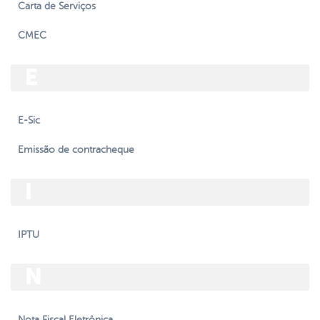
Carta de Serviços
CMEC
E
E-Sic
Emissão de contracheque
I
IPTU
N
Nota Fiscal Eletrônica