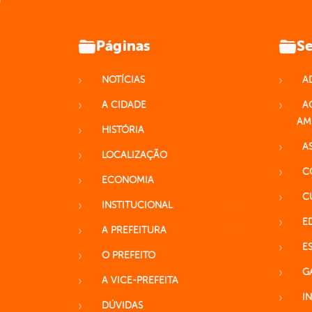
Páginas
Se
NOTÍCIAS
A
A CIDADE
A
AM
HISTÓRIA
A
LOCALIZAÇÃO
C
ECONOMIA
C
INSTITUCIONAL
E
A PREFEITURA
E
O PREFEITO
G
A VICE-PREFEITA
I
DÚVIDAS