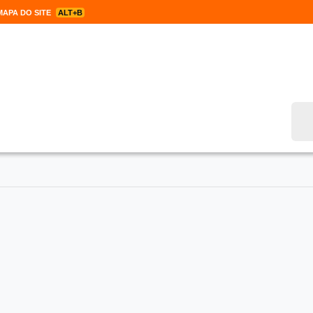
APA DO SITE
ALT+B
Bus