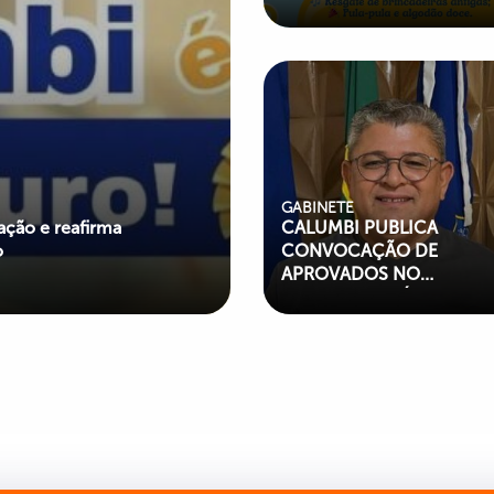
educação e assistência soc
GABINETE
ção e reafirma
CALUMBI PUBLICA
o
CONVOCAÇÃO DE
APROVADOS NO
CONCURSO PÚBLICO
002/2024 E REFORÇA O
QUADRO DE SERVIDORE
MUNICIPAIS