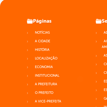
Páginas
Se
NOTÍCIAS
A
A CIDADE
A
AM
HISTÓRIA
A
LOCALIZAÇÃO
C
ECONOMIA
C
INSTITUCIONAL
E
A PREFEITURA
E
O PREFEITO
G
A VICE-PREFEITA