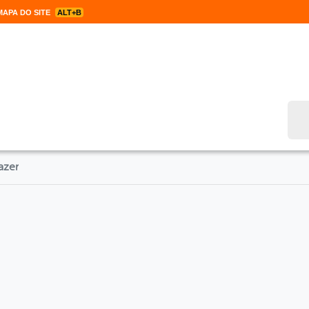
APA DO SITE
ALT+B
Bus
azer