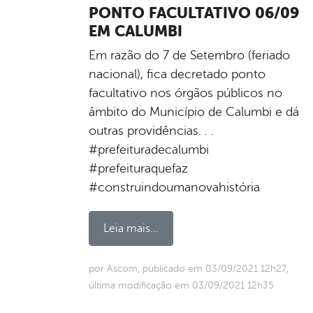
PONTO FACULTATIVO 06/09
EM CALUMBI
Em razão do 7 de Setembro (feriado
nacional), fica decretado ponto
facultativo nos órgãos públicos no
âmbito do Município de Calumbi e dá
outras providências. . .
#prefeituradecalumbi
#prefeituraquefaz
#construindoumanovahistória
Leia mais...
por Ascom, publicado em 03/09/2021 12h27,
última modificação em 03/09/2021 12h35