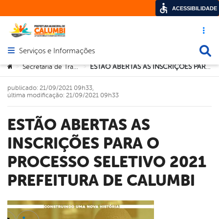
ACESSIBILIDADE
Acesso ráp
Busca
Serviços e Informações
Abrir menu principal de navegação
Você está aqui:
Secretaria de Transportes
ESTÃO ABERTAS AS INSCRIÇÕES PARA O PROCESSO SELETIVO 2021 PREFEITURA DE CALUMBI
>
>
publicado: 21/09/2021 09h33,
última modificação: 21/09/2021 09h33
ESTÃO ABERTAS AS
INSCRIÇÕES PARA O
PROCESSO SELETIVO 2021
PREFEITURA DE CALUMBI