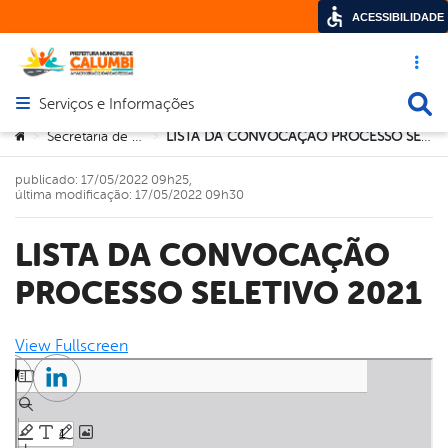
ACESSIBILIDADE
Acesso ráp
Busca
Serviços e Informações
Abrir menu principal de navegação
Você está aqui:
Secretaria de Saúde
LISTA DA CONVOCAÇÃO PROCESSO SELETIVO 2021
>
>
publicado: 17/05/2022 09h25,
última modificação: 17/05/2022 09h30
LISTA DA CONVOCAÇÃO
PROCESSO SELETIVO 2021
View Fullscreen
Skip to PDF content
cebook
Twitter
Linkedin