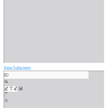
View Fullscreen
Skip to PDF content