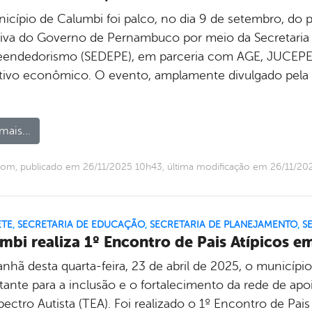
icípio de Calumbi foi palco, no dia 9 de setembro, d
ativa do Governo de Pernambuco por meio da Secretaria
endedorismo (SEDEPE), em parceria com AGE, JUCEPE e
tivo econômico. O evento, amplamente divulgado pela 
mais...
om, publicado em 26/11/2025 10h43, última modificação em 26/11/20
ETE
,
SECRETARIA DE EDUCAÇÃO
,
SECRETARIA DE PLANEJAMENTO
,
S
mbi realiza 1º Encontro de Pais Atípicos em 
nhã desta quarta-feira, 23 de abril de 2025, o municíp
tante para a inclusão e o fortalecimento da rede de apo
ectro Autista (TEA). Foi realizado o 1º Encontro de Pai