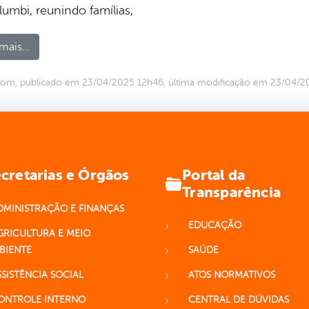
umbi, reunindo famílias,
mais...
com, publicado em 23/04/2025 12h46, última modificação em 23/04/
Portal da
cretarias e Órgãos
Transparência
DMINISTRAÇÃO E FINANÇAS
EDUCAÇÃO
GRICULTURA E MEIO
BIENTE
SAÚDE
SSISTÊNCIA SOCIAL
ATOS NORMATIVOS
ONTROLE INTERNO
CENTRAL DE DÚVIDAS