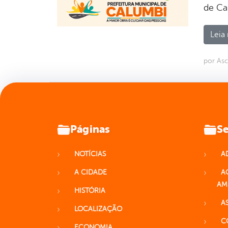
de Cal
Leia 
por As
Páginas
Se
NOTÍCIAS
A
A CIDADE
A
AM
HISTÓRIA
A
LOCALIZAÇÃO
C
ECONOMIA