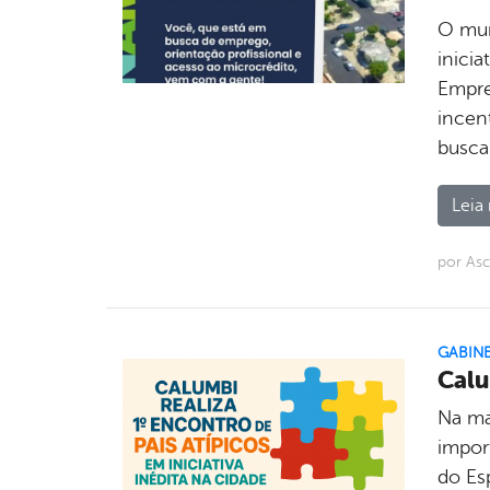
O mun
inici
Empre
incen
busca
Leia 
por Asc
GABIN
Calu
Na ma
impor
do Esp