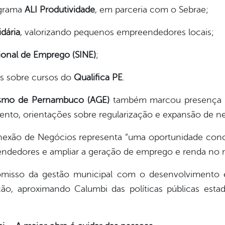
ograma
ALI Produtividade
, em parceria com o Sebrae;
dária
, valorizando pequenos empreendedores locais;
ional de Emprego (SINE)
;
es sobre cursos do
Qualifica PE
.
smo de Pernambuco (AGE)
também marcou presença co
amento, orientações sobre regularização e expansão de n
nexão de Negócios representa “uma oportunidade conc
endedores e ampliar a geração de emprego e renda no m
omisso da gestão municipal com o desenvolvimento
ção, aproximando Calumbi das políticas públicas est