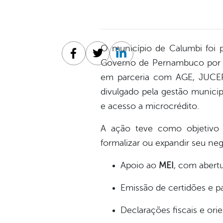
O município de Calumbi foi 
Facebook
Twitter
Linkedin
Governo de Pernambuco por m
em parceria com AGE, JUCEP
divulgado pela gestão municip
e acesso a microcrédito.
A ação teve como objetivo 
formalizar ou expandir seu ne
Apoio ao
MEI
, com abert
Emissão de certidões e p
Declarações fiscais e orie