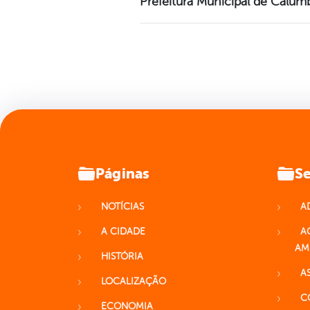
Prefeitura Municipal de Calumb
Páginas
Se
NOTÍCIAS
A
A CIDADE
A
AM
HISTÓRIA
A
LOCALIZAÇÃO
C
ECONOMIA