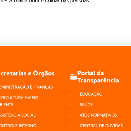
i – A maior obra é cuidar das pessoas.
Portal da
cretarias e Órgãos
Transparência
DMINISTRAÇÃO E FINANÇAS
EDUCAÇÃO
GRICULTURA E MEIO
BIENTE
SAÚDE
SSISTÊNCIA SOCIAL
ATOS NORMATIVOS
ONTROLE INTERNO
CENTRAL DE DÚVIDAS