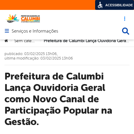
ACESSIBILIDADE
Acesso ráp
Busca
Serviços e Informações
Abrir menu principal de navegação
Você está aqui:
Sem categoria
Prefeitura de Calumbi Lança Ouvidoria Geral como Novo Canal de Participação Popular na Gestão.
>
>
publicado: 03/02/2025 13h06,
última modificação: 03/02/2025 13h06
Prefeitura de Calumbi
Lança Ouvidoria Geral
como Novo Canal de
Participação Popular na
Gestão.