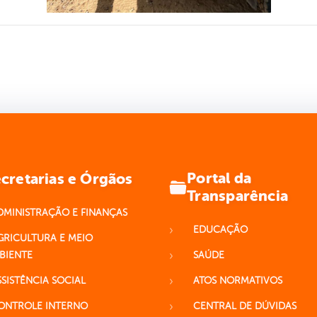
Portal da
cretarias e Órgãos
Transparência
DMINISTRAÇÃO E FINANÇAS
EDUCAÇÃO
GRICULTURA E MEIO
BIENTE
SAÚDE
SSISTÊNCIA SOCIAL
ATOS NORMATIVOS
ONTROLE INTERNO
CENTRAL DE DÚVIDAS