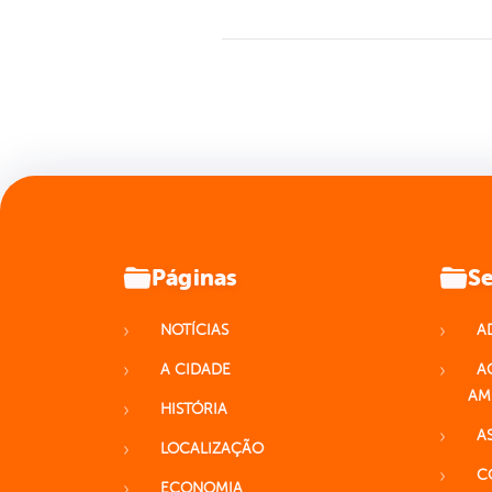
Páginas
Se
NOTÍCIAS
A
A CIDADE
A
AM
HISTÓRIA
A
LOCALIZAÇÃO
C
ECONOMIA