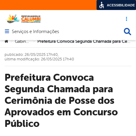
ACESSIBILIDADE
Acesso ráp
Busca
Serviços e Informações
Abrir menu principal de navegação
Você está aqui:
Gabinete
Prefeitura Convoca Segunda Chamada para Cerimônia de Posse dos Aprovados em Concurso Público
>
>
publicado: 26/05/2025 17h40,
última modificação: 26/05/2025 17h40
Prefeitura Convoca
Segunda Chamada para
Cerimônia de Posse dos
Aprovados em Concurso
Público