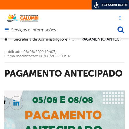
ACESSIBILIDADE
Acesso ráp
Busca
Serviços e Informações
Abrir menu principal de navegação
Você está aqui:
Secretaria de Administração e Finanças
PAGAMENTO ANTECIPADO
>
>
publicado: 08/08/2022 10h07,
última modificação: 08/08/2022 10h07
PAGAMENTO ANTECIPADO
cebook
Twitter
Linkedin