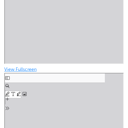
View Fullscreen
Skip to PDF content