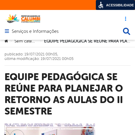
ACESSIBILIDADE
Acesso ráp
Busca
Serviços e Informações
Abrir menu principal de navegação
Você está aqui:
Sem categoria
EQUIPE PEDAGÓGICA SE REÚNE PARA PLANEJAR O RETORNO AS AULAS DO II SEMESTRE
>
>
publicado: 19/07/2021 00h05,
última modificação: 19/07/2021 00h05
EQUIPE PEDAGÓGICA SE
REÚNE PARA PLANEJAR O
RETORNO AS AULAS DO II
SEMESTRE