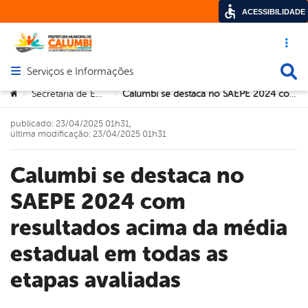
ACESSIBILIDADE
Acesso ráp
Busca
Serviços e Informações
Abrir menu principal de navegação
Você está aqui:
Secretaria de Educação
Calumbi se destaca no SAEPE 2024 com resultados acima da média estadual em todas as etapas avaliadas
>
>
publicado: 23/04/2025 01h31,
última modificação: 23/04/2025 01h31
Calumbi se destaca no
SAEPE 2024 com
resultados acima da média
estadual em todas as
etapas avaliadas