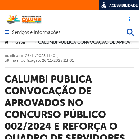
ACESSIBILIDADE
Acesso ráp
Busca
Serviços e Informações
Abrir menu principal de navegação
Você está aqui:
Gabinete
CALUMBI PUBLICA CONVOCAÇÃO DE APROVADOS NO CONCURSO PÚBLICO 002/2024 E REFORÇA O QUADRO DE SERVIDORES MUNICIPAIS
>
>
publicado: 26/11/2025 11h01,
última modificação: 26/11/2025 11h01
CALUMBI PUBLICA
CONVOCAÇÃO DE
APROVADOS NO
CONCURSO PÚBLICO
002/2024 E REFORÇA O
QUADRO DE SERVIDORES